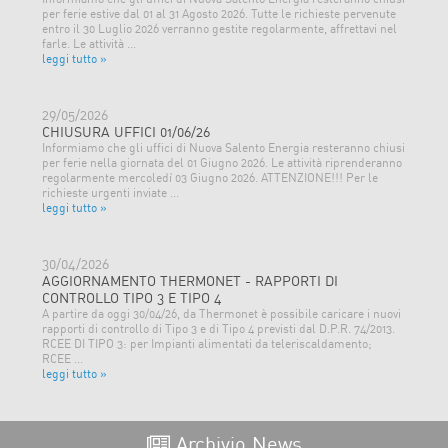
per ferie estive dal 01 al 31 Agosto 2026. Tutte le richieste pervenute
entro il 30 Luglio 2026 verranno gestite regolarmente, affrettavi nel
farle. Le attività ...
leggi tutto »
29/05/2026
CHIUSURA UFFICI 01/06/26
Informiamo che gli uffici di Nuova Salento Energia resteranno chiusi
per ferie nella giornata del 01 Giugno 2026. Le attività riprenderanno
regolarmente mercoledì 03 Giugno 2026. ATTENZIONE!!! Per le
richieste urgenti inviate ...
leggi tutto »
30/04/2026
AGGIORNAMENTO THERMONET - RAPPORTI DI
CONTROLLO TIPO 3 E TIPO 4
A partire da oggi 30/04/26, da Thermonet è possibile caricare i nuovi
rapporti di controllo di Tipo 3 e di Tipo 4 previsti dal D.P.R. 74/2013.
RCEE DI TIPO 3: per Impianti alimentati da teleriscaldamento;
RCEE ...
leggi tutto »
Archivio News