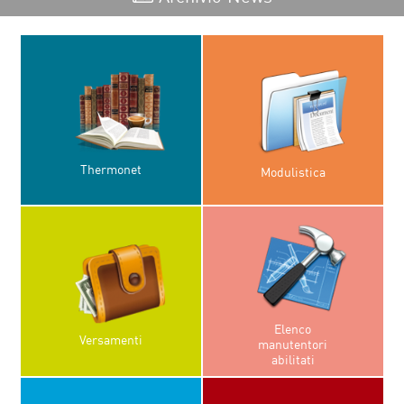
Thermonet
Modulistica
Elenco
Versamenti
manutentori
abilitati